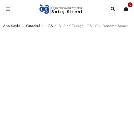
0
Ana Sayfa
›
Ortaokul
›
LGS
›
8. Sınıf Türkçe LGS 10’lu Deneme Sınavı
STOK TÜKENDI