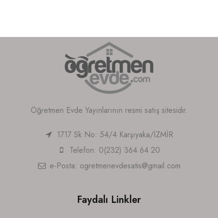
Öğretmen Evde Yayınlarının resmi satış sitesidir.
1717 Sk No: 54/4 Karşıyaka/İZMİR
Telefon: 0(232) 364 64 20
e-Posta:
ogretmenevdesatis@gmail.com
Faydalı Linkler