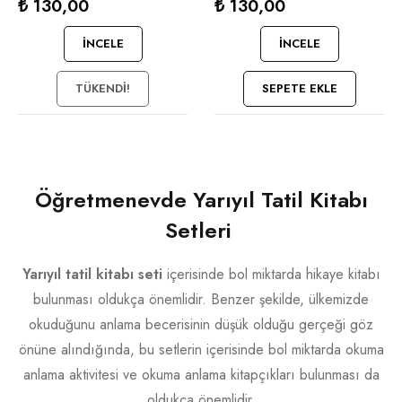
Evde Yayınları
Evde Yayınları
₺
130,00
₺
130,00
İNCELE
İNCELE
TÜKENDI!
SEPETE EKLE
Öğretmenevde Yarıyıl Tatil Kitabı
Setleri
Yarıyıl tatil kitabı seti
içerisinde bol miktarda hikaye kitabı
bulunması oldukça önemlidir. Benzer şekilde, ülkemizde
okuduğunu anlama becerisinin düşük olduğu gerçeği göz
önüne alındığında, bu setlerin içerisinde bol miktarda okuma
anlama aktivitesi ve okuma anlama kitapçıkları bulunması da
oldukça önemlidir.