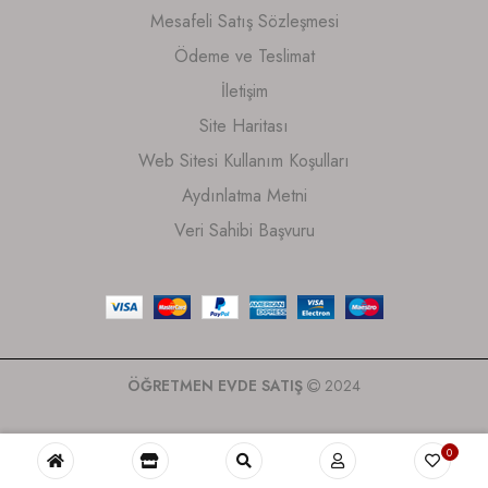
Mesafeli Satış Sözleşmesi
Ödeme ve Teslimat
İletişim
Site Haritası
Web Sitesi Kullanım Koşulları
Aydınlatma Metni
Veri Sahibi Başvuru
ÖĞRETMEN EVDE SATIŞ
2024
0