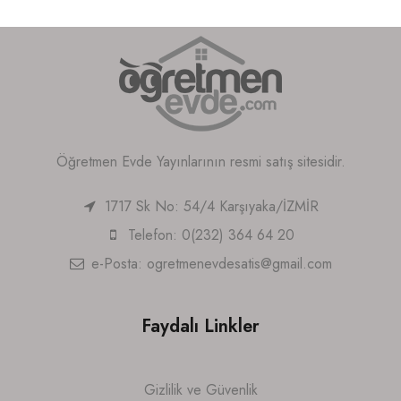
Öğretmen Evde Yayınlarının resmi satış sitesidir.
1717 Sk No: 54/4 Karşıyaka/İZMİR
Telefon: 0(232) 364 64 20
e-Posta:
ogretmenevdesatis@gmail.com
Faydalı Linkler
Gizlilik ve Güvenlik