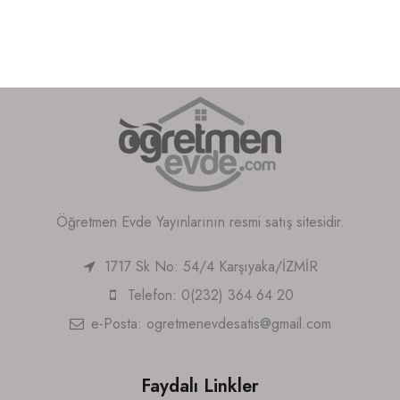
Öğretmen Evde Yayınlarının resmi satış sitesidir.
1717 Sk No: 54/4 Karşıyaka/İZMİR
Telefon: 0(232) 364 64 20
e-Posta:
ogretmenevdesatis@gmail.com
Faydalı Linkler