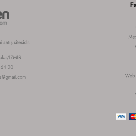
F
Mes
satış sitesidir.
yaka/İZMİR
 64 20
Web S
is@gmail.com