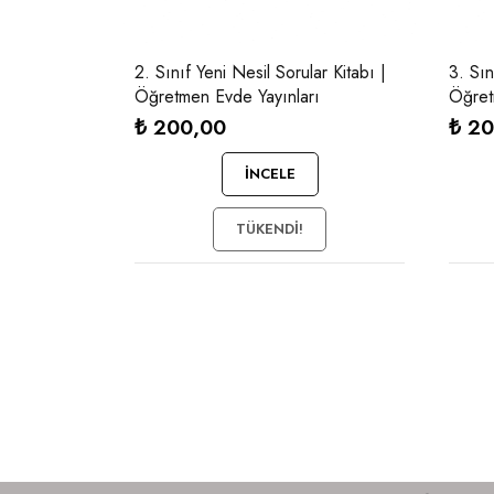
2. Sınıf Yeni Nesil Sorular Kitabı |
3. Sın
Öğretmen Evde Yayınları
Öğret
₺
200,00
₺
20
İNCELE
TÜKENDI!