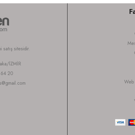
F
Mes
satış sitesidir.
yaka/İZMİR
 64 20
Web S
is@gmail.com