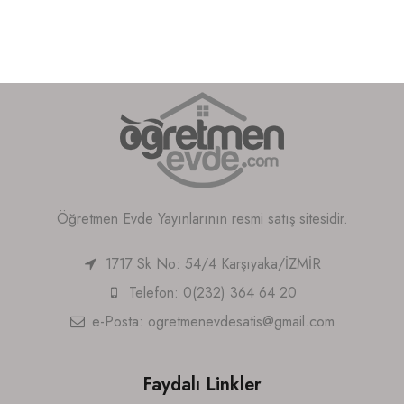
Öğretmen Evde Yayınlarının resmi satış sitesidir.
1717 Sk No: 54/4 Karşıyaka/İZMİR
Telefon: 0(232) 364 64 20
e-Posta:
ogretmenevdesatis@gmail.com
Faydalı Linkler