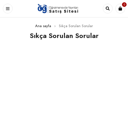
0
Ana sayfa
›
Sıkça Sorulan Sorular
Sıkça Sorulan Sorular
[woodmart_title align="left" title="SHOPPING
INFORMATION"]
Delivery charges for orders from the
Online Shop?
A placerat ac vestibulum integer vehicula suspendisse
nostra aptent fermentum tempor a magna erat ligula
parturient curae sem conubia vestibulum ac inceptos
sodales condimentum cursus nunc mi consectetur
condimentum.