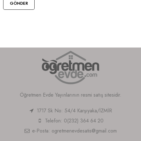
Öğretmen Evde Yayınlarının resmi satış sitesidir.
1717 Sk No: 54/4 Karşıyaka/İZMİR
Telefon: 0(232) 364 64 20
e-Posta:
ogretmenevdesatis@gmail.com