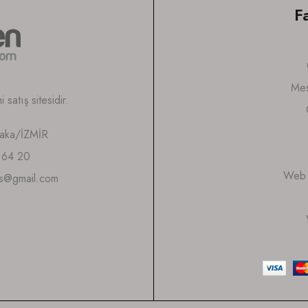
F
Mes
satış sitesidir.
yaka/İZMİR
 64 20
Web S
is@gmail.com