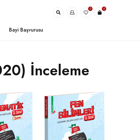
0
0
Bayi Başvurusu
2020) İnceleme