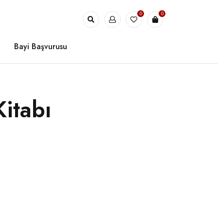
0
0
Bayi Başvurusu
itabı