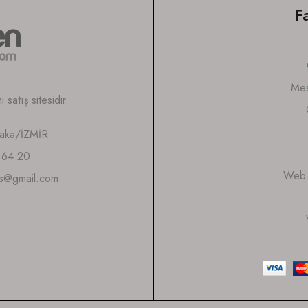
F
Mes
satış sitesidir.
yaka/İZMİR
 64 20
Web S
is@gmail.com