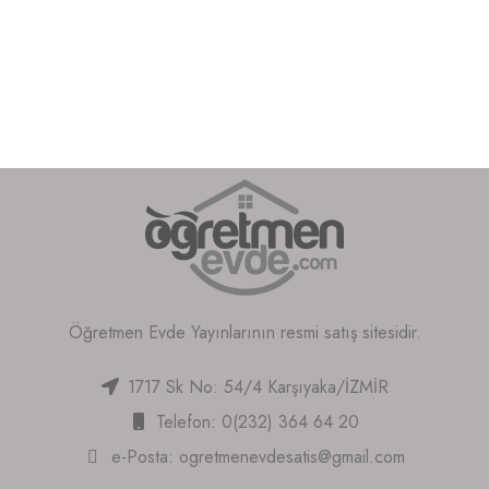
Öğretmen Evde Yayınlarının resmi satış sitesidir.
1717 Sk No: 54/4 Karşıyaka/İZMİR
Telefon: 0(232) 364 64 20
e-Posta:
ogretmenevdesatis@gmail.com