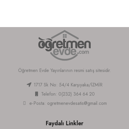
Öğretmen Evde Yayınlarının resmi satış sitesidir.
1717 Sk No: 54/4 Karşıyaka/İZMİR
Telefon: 0(232) 364 64 20
e-Posta:
ogretmenevdesatis@gmail.com
Faydalı Linkler